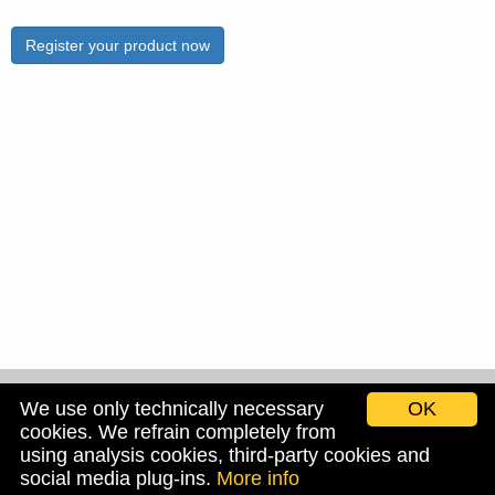
Register your product now
We use only technically necessary
OK
cookies. We refrain completely from
using analysis cookies, third-party cookies and
Imprint
Data privacy
social media plug-ins.
More info
recruitment.rems.de
www.rems.de